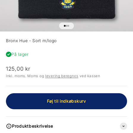
Gå til element 1
Gå til element 2
Gå til element 3
Bronx Hue - Sort m/logo
På lager
Salgspris
125,00 kr
Inkl. moms. Moms og
levering beregnes
ved kassen
Føj til indkøbskurv
Produktbeskrivelse