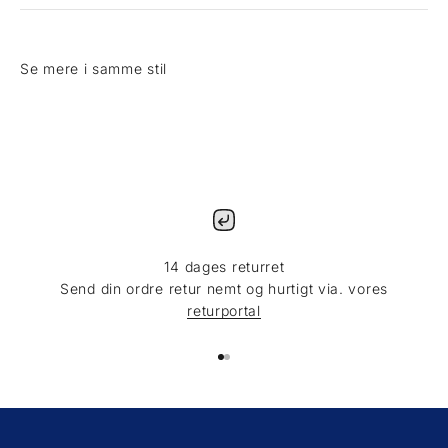
14 dages returret
Send din ordre retur nemt og hurtigt via. vores
returportal
Gå til element 1
Gå til element 2